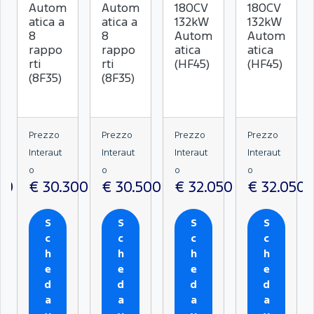
Autom
Autom
180CV
180CV
atica a
atica a
132kW
132kW
8
8
Autom
Autom
rappo
rappo
atica
atica
rti
rti
(HF45)
(HF45)
(8F35)
(8F35)
Prezzo
Prezzo
Prezzo
Prezzo
Interaut
Interaut
Interaut
Interaut
o
o
o
o
50
€ 30.300
€ 30.500
€ 32.050
€ 32.050
S
S
S
S
c
c
c
c
h
h
h
h
e
e
e
e
d
d
d
d
a
a
a
a