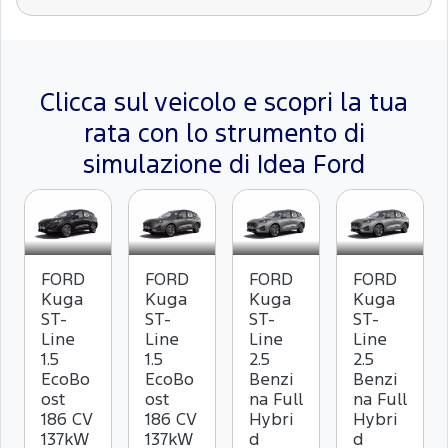
Clicca sul veicolo e scopri la tua
rata con lo strumento di
simulazione di Idea Ford
FORD
FORD
FORD
FORD
Kuga
Kuga
Kuga
Kuga
ST-
ST-
ST-
ST-
Line
Line
Line
Line
1.5
1.5
2.5
2.5
EcoBo
EcoBo
Benzi
Benzi
ost
ost
na Full
na Full
186 CV
186 CV
Hybri
Hybri
137kW
137kW
d
d