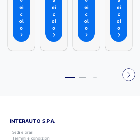
v
v
v
v
ei
ei
ei
ei
c
c
c
c
ol
ol
ol
ol
o
o
o
o
INTERAUTO S.P.A.
Sedi e orari
Termini e condizioni