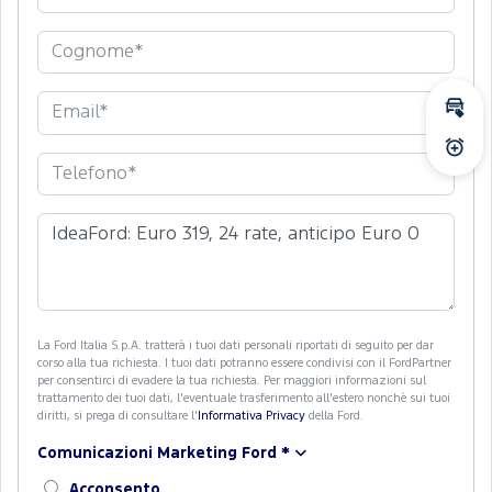
Calc
Atti
La Ford Italia S.p.A. tratterà i tuoi dati personali riportati di seguito per dar
corso alla tua richiesta. I tuoi dati potranno essere condivisi con il FordPartner
per consentirci di evadere la tua richiesta. Per maggiori informazioni sul
trattamento dei tuoi dati, l'eventuale trasferimento all'estero nonchè sui tuoi
diritti, si prega di consultare l'
Informativa Privacy
della Ford.
Comunicazioni Marketing Ford
*
Acconsento