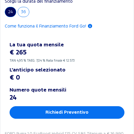
Scegli la durata del finanziamento
24
36
Come funziona il Finanziamento Ford Go!
La tua quota mensile
€ 265
TAN
4,95 %
TAEG.
7,04 %
Rata finale € 12.573
L'anticipo selezionato
€ 0
Numero quote mensili
24
Richiedi Preventivo
FORD Puma 1.0 EcoBoost Hybrid 125 CV S&S Titanium a € 16.990