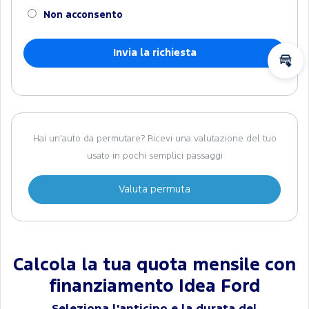
Non acconsento
Calc
Hai un'auto da permutare? Ricevi una valutazione del tuo
usato in pochi semplici passaggi
Valuta permuta
Calcola la tua quota mensile con
finanziamento Idea Ford