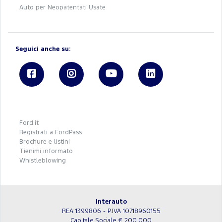
Auto per Neopatentati Usate
Seguici anche su:
Ford.it
Registrati a FordPass
Brochure e listini
Tienimi informato
Whistleblowing
Interauto
REA 1399806 - P.IVA 10718960155
Capitale Sociale € 200.000